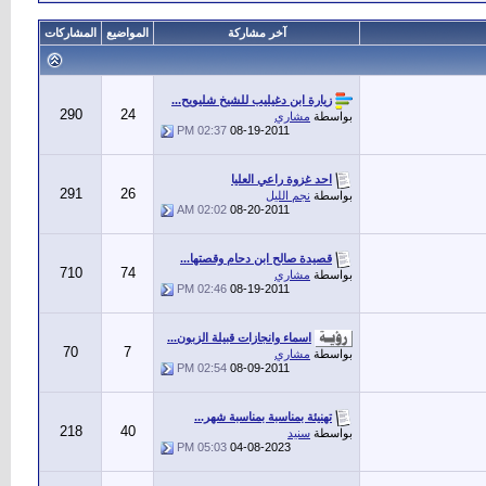
آخر مشاركة
المواضيع
المشاركات
زيارة ابن دغيليب للشيخ شليويح...
290
24
بواسطة
مشاري
02:37 PM
08-19-2011
احد غزوة راعي العليا
291
26
بواسطة
نجم الليل
02:02 AM
08-20-2011
قصيدة صالح ابن دحام وقصتها...
710
74
بواسطة
مشاري
02:46 PM
08-19-2011
اسماء وانجازات قبيلة الزبون...
70
7
بواسطة
مشاري
02:54 PM
08-09-2011
تهنيئة بمناسبة بمناسبة شهر...
218
40
بواسطة
سنيد
05:03 PM
04-08-2023