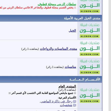
سلطان الزبني ومجلة قطوف
:: يختص القسم بمجلة قطوف والشاعر الاعلامي سلطان الزبني من لقا
منتدى الخيل العربية الأصيلة
الخيل
منتدى المناسبات والزواجات
(يشاهده 1 زائر)
مناسبات
(يشاهده 1 زائر)
الأقــســـام الــعـــامــة
المنتدى العام
(يشاهده 8 زائر)
:: جميع مايخص المواضيع العامة التي لاتنتسب لأي قسم آخر ::
الأقسام الفرعية
:
رجال في ذاكرة الماضي
,
شخصيات