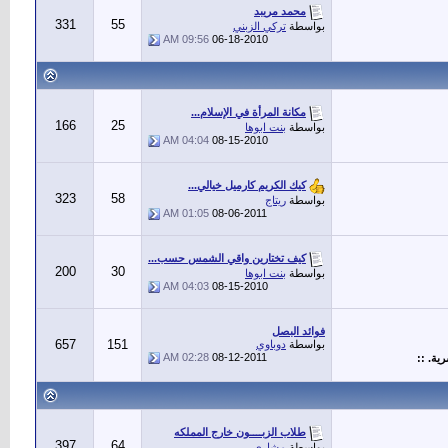
محمد مريبد
331
55
بواسطة
تركي الزبني
09:56 AM
06-18-2010
مكانة المرأة في الإسلام...
166
25
بواسطة
بنت ابوها
04:04 AM
08-15-2010
كيك الكريم كارميل خيالي...
323
58
بواسطة
ريتاج
01:05 AM
08-06-2011
كيف تختارين واقي الشمس حسب...
200
30
بواسطة
بنت ابوها
04:03 AM
08-15-2010
فوائد البصل
657
151
بواسطة
دوباوي
02:28 AM
08-12-2011
ية. ::
طلاب الزبــــون خارج المملكه
397
64
بواسطة
مشاري