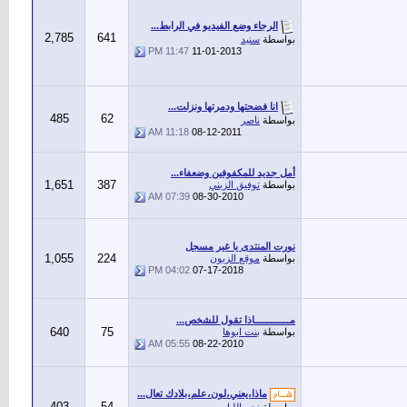
الرجاء وضع الفيديو في الرابط...
2,785
641
بواسطة
سنيد
11:47 PM
11-01-2013
انا فضحتها ودمرتها ونزلت...
485
62
بواسطة
ناصر
11:18 AM
08-12-2011
أمل جديد للمكفوفين وضعفاء...
1,651
387
بواسطة
توفيق الزبني
07:39 AM
08-30-2010
نورت المنتدى يا غير مسجل
1,055
224
بواسطة
موقع الزبون
04:02 PM
07-17-2018
مـــــــــــــاذا تقول للشخص...
640
75
بواسطة
بنت ابوها
05:55 AM
08-22-2010
ماذا،يعني،لون،علم،بلادك تعال...
403
54