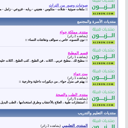
صوتيات وصور من التراث
:: ملفات صوتية - شلات - منكوس - هجيني - ربابه - قزوعي - زامل - محاوره -
منتديات الأسرة والمجتمع
منتدى مملكة حواء
(يشاهده 2 زائر)
:: نون النسوه، خاص بـ سوالف ونقاشات النساء ::
قسم المطبخ
(يشاهده 1 زائر)
:: مطبخ لك . مطبخ عربي . اكلات . فن الطبخ . كتب الطبخ . اكلات خليج
بيت حواء
(يشاهده 1 زائر)
:: يهتم فى منزل حواء , من ديكورات داخلية وخارجية ::
منتدى الطب والصحة
(يشاهده 5 زائر)
:: استشارات طبية ، العلاج بالأعشاب وطرق استخدامها ، الطب البديل ، 
منتديات التعليم والتدريب
المنتدى التعليمي
(يشاهده 2 زائر)