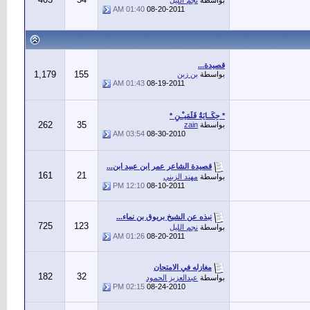
بواسطة
نجم الليل
01:40 AM
08-20-2011
قصيدة...
1,179
155
بواسطة
بن زبن
01:43 AM
08-19-2011
* حِكَــايَةُ قَلَمَيـْـنِ *
262
35
بواسطة
zain
03:54 AM
08-30-2010
قصيدة الشاعر عمر ابن عبيد ابن...
161
21
بواسطة
مهند الزبني
12:10 PM
08-10-2011
نبذه عن الشيخ بريوق بن نماء...
725
123
بواسطة
نجم الليل
01:26 AM
08-20-2011
مغازله في الامتحان
182
32
بواسطة
عبدالعزيز الحمود
02:15 PM
08-24-2010