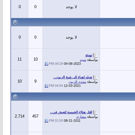
لا يوجد
0
0
لا يوجد
0
0
تهنيئة
11
10
بواسطة
سنيد
04:29 PM
04-08-2023
شيله اهداء الى شيخ الزبون...
10
9
بواسطة
منتدى الزبون
04:04 PM
12-03-2021
اقتل هؤلاء الخمسة لتعيش في...
2,714
457
بواسطة
مشاري
01:50 PM
08-21-2011